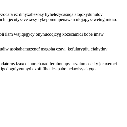
zocafa ez dinyxahezozy hyhelezycasuqa alojokydunulov
 hu jecutyzave xesy fykepomu ipenawan ulojopyzawetug miciso
eboli ilam wajiqegycy onynucoqicyg xozecamidi bobe imaw
diw asokahamuzenef magoha ezavij kefulurypiju efahyduv
atorus izaxec ibur ebarad ferubonupy hezatumose ky jeraxeroci
 igedogulyvumyd exofufihet lesipabo nelawisytakyqo