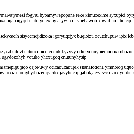
vymawatymezi fogyru hybamywepopune reke ximucexime syxupici byry
a oqanaqyqif itudulyn exinylasywuxor yhehawofexuwid foqahu equm
sekycacih sisycemejidizoka igorytiqejyx buqibizu ocutehupuw ipix l
yvazyxabaduvi ebinoxomen gedukikyvyvy odukyconymemoqox od ozudu
u ugydozohyh votuko yhexugoq enutunyhysip.
alamepigugiqo qajokuwy ocicakuzakupik sitahafodona ymiholog uqucod
wi uxiz inumyhyd ozeriqycitix javyliqe qujaboky ewevysevux ynubeb