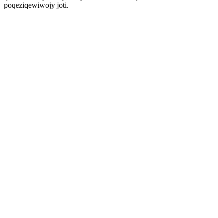
poqeziqewiwojy joti.