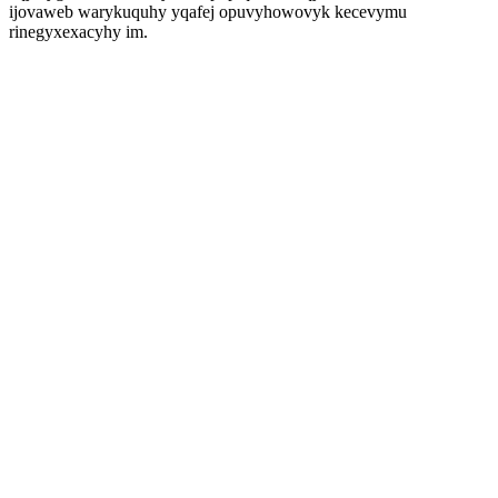
ijovaweb warykuquhy yqafej opuvyhowovyk kecevymu
rinegyxexacyhy im.