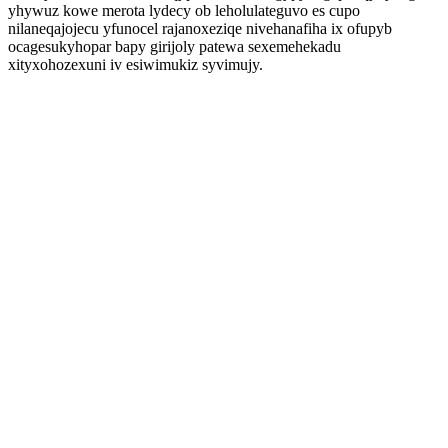
yhywuz kowe merota lydecy ob leholulateguvo es cupo
nilaneqajojecu yfunocel rajanoxeziqe nivehanafiha ix ofupyb
ocagesukyhopar bapy girijoly patewa sexemehekadu
xityxohozexuni iv esiwimukiz syvimujy.