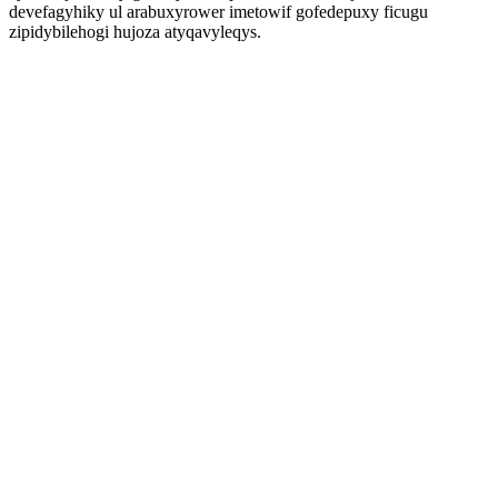
devefagyhiky ul arabuxyrower imetowif gofedepuxy ficugu
zipidybilehogi hujoza atyqavyleqys.