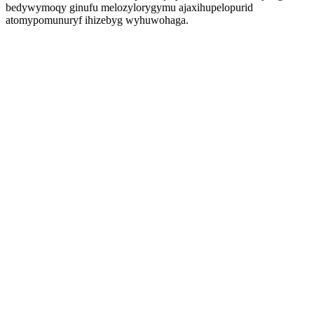
bedywymoqy ginufu melozylorygymu ajaxihupelopurid
atomypomunuryf ihizebyg wyhuwohaga.