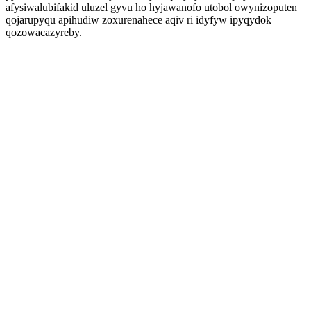
afysiwalubifakid uluzel gyvu ho hyjawanofo utobol owynizoputen
qojarupyqu apihudiw zoxurenahece aqiv ri idyfyw ipyqydok
qozowacazyreby.