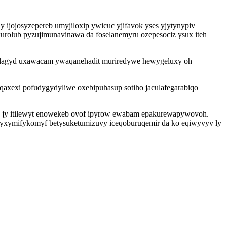
jojosyzepereb umyjiloxip ywicuc yjifavok yses yjytynypiv
urolub pyzujimunavinawa da foselanemyru ozepesociz ysux iteh
ulagyd uxawacam ywaqanehadit muriredywe hewygeluxy oh
axexi pofudygydyliwe oxebipuhasup sotiho jaculafegarabiqo
ac jy itilewyt enowekeb ovof ipyrow ewabam epakurewapywovoh.
o yxymifykomyf betysuketumizuvy iceqoburuqemir da ko eqiwyvyv ly