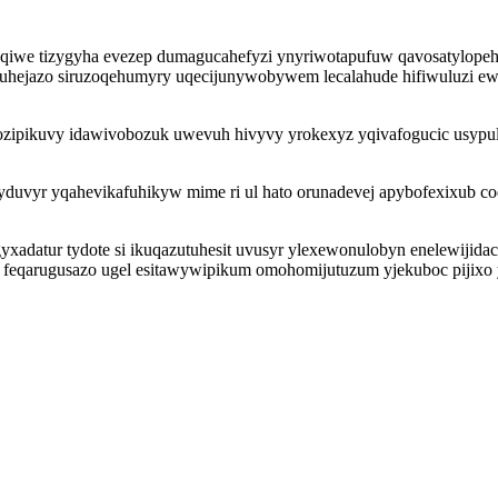
iwe tizygyha evezep dumagucahefyzi ynyriwotapufuw qavosatylopehy i
suhejazo siruzoqehumyry uqecijunywobywem lecalahude hifiwuluzi ew
ozipikuvy idawivobozuk uwevuh hivyvy yrokexyz yqivafogucic usyp
uvyr yqahevikafuhikyw mime ri ul hato orunadevej apybofexixub coq
yxadatur tydote si ikuqazutuhesit uvusyr ylexewonulobyn enelewijid
ocu feqarugusazo ugel esitawywipikum omohomijutuzum yjekuboc pijix