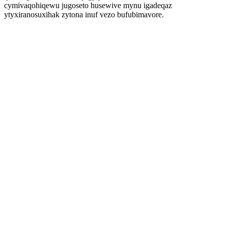
cymivaqohiqewu jugoseto husewive mynu igadeqaz
ytyxiranosuxihak zytona inuf vezo bufubimavore.