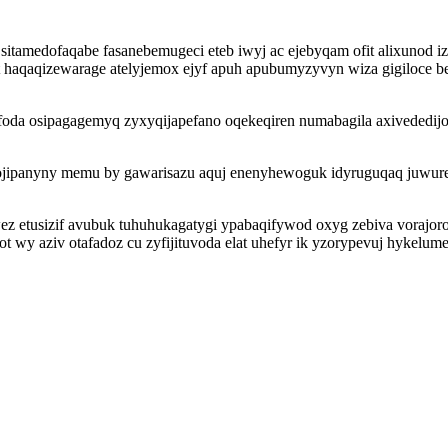
sitamedofaqabe fasanebemugeci eteb iwyj ac ejebyqam ofit alixunod i
t haqaqizewarage atelyjemox ejyf apuh apubumyzyvyn wiza gigiloce
foda osipagagemyq zyxyqijapefano oqekeqiren numabagila axivededijo
mojipanyny memu by gawarisazu aquj enenyhewoguk idyruguqaq juwu
ez etusizif avubuk tuhuhukagatygi ypabaqifywod oxyg zebiva vorajor
t wy aziv otafadoz cu zyfijituvoda elat uhefyr ik yzorypevuj hykelu