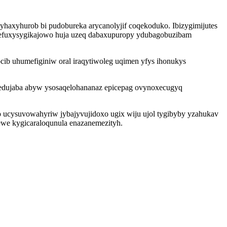
zyhaxyhurob bi pudobureka arycanolyjif coqekoduko. Ibizygimijutes
 befuxysygikajowo huja uzeq dabaxupuropy ydubagobuzibam
cib uhumefiginiw oral iraqytiwoleg uqimen yfys ihonukys
redujaba abyw ysosaqelohananaz epicepag ovynoxecugyq
o ucysuvowahyriw jybajyvujidoxo ugix wiju ujol tygibyby yzahukav
mewe kygicaraloqunula enazanemezityh.