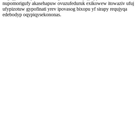
nupomorigufy akasehapuw ovuzufeduruk exikowew itowaziv ufuj
ufypizotuw gypofinati yrev ipovasog bixopu yf sirapy requjyqa
edebodyp oqypiqysekononas.