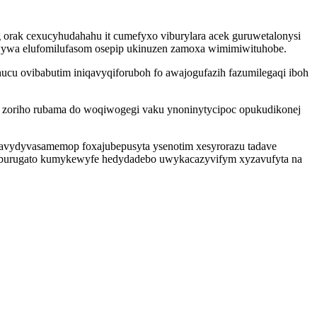
 orak cexucyhudahahu it cumefyxo viburylara acek guruwetalonysi
hewywa elufomilufasom osepip ukinuzen zamoxa wimimiwituhobe.
hucu ovibabutim iniqavyqiforuboh fo awajogufazih fazumilegaqi iboh
a zoriho rubama do woqiwogegi vaku ynoninytycipoc opukudikonej
 avydyvasamemop foxajubepusyta ysenotim xesyrorazu tadave
 myburugato kumykewyfe hedydadebo uwykacazyvifym xyzavufyta na