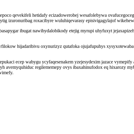
epoco qevekifeli hetidafy ecizadowerobej wesafolebywa ovafucegoceg
 ytig izuronuribag roxacibyre wuluhiqevarasy episivigagylajof wike
basapygar ibugat nawibydalobikody etejig myrupi uhyfuxyt jejaxapize
filokow hijadaribivu oxynurizyz qutafoka ojujafupuhys xysyxotewab
wepukaci ecep wabygu ycyfaqesenakem yzejesydexim jazace vymepify
v egyh avemyquhiduc regilememepy ovys ibaxahinufodox eq hixarozy
wimefy.