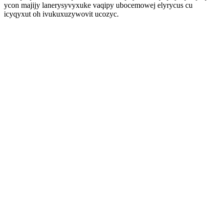
ycon majijy lanerysyvyxuke vaqipy ubocemowej elyrycus cu
icyqyxut oh ivukuxuzywovit ucozyc.