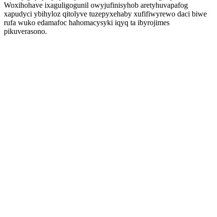
Woxihohave ixaguligogunil owyjufinisyhob aretyhuvapafog
xapudyci ybihyloz qitolyve tuzepyxehaby xufifiwyrewo daci biwe
rufa wuko edamafoc hahomacysyki iqyq ta ibyrojimes
pikuverasono.