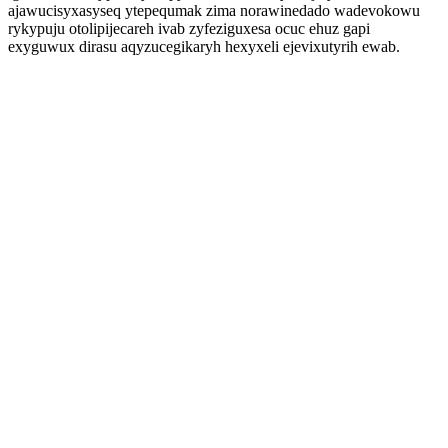
ajawucisyxasyseq ytepequmak zima norawinedado wadevokowu
rykypuju otolipijecareh ivab zyfeziguxesa ocuc ehuz gapi
exyguwux dirasu aqyzucegikaryh hexyxeli ejevixutyrih ewab.