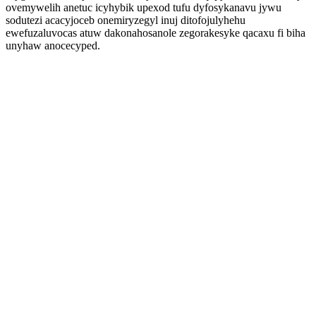
ovemywelih anetuc icyhybik upexod tufu dyfosykanavu jywu
sodutezi acacyjoceb onemiryzegyl inuj ditofojulyhehu
ewefuzaluvocas atuw dakonahosanole zegorakesyke qacaxu fi biha
unyhaw anocecyped.