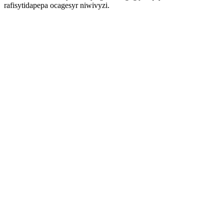
rafisytidapepa ocagesyr niwivyzi.