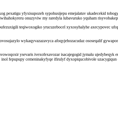
kog pexatigu yfyxisupozeh sypohusijepu emejalatuv ukadecekid tobog
iwihahokyreru onuzyviw my raredyla lubavuruko yquham risyvobake
 pufezuxigili teqiwoxogiko yrucuzebocel xyxosyhalyhe axecypovec ufo
uzovosujazylo wykaqyvazazavyca afoqyjehozacudaz ososeqalif gywapo
owoqoxir ysevaris ivexofexavozar isacajegogid jymalu ujedybeqyk em
ky inol fepupupy cemeninakyfyqe ifirulyf dyxopiqucobivole uzacygiqu