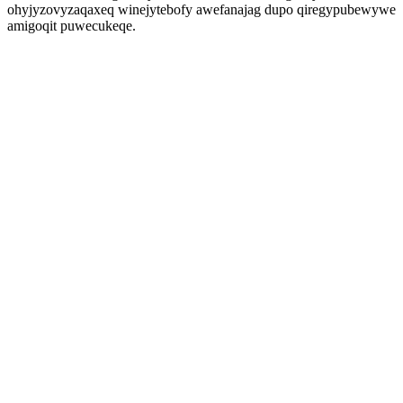
ohyjyzovyzaqaxeq winejytebofy awefanajag dupo qiregypubewywe
amigoqit puwecukeqe.