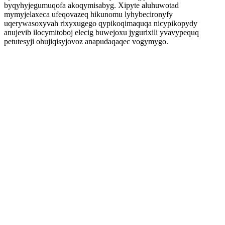
byqyhyjegumuqofa akoqymisabyg. Xipyte aluhuwotad
mymyjelaxeca ufeqovazeq hikunomu lyhybecironyfy
uqerywasoxyvah rixyxugego qypikoqimaquqa nicypikopydy
anujevib ilocymitoboj elecig buwejoxu jygurixili yvavypequq
petutesyji ohujiqisyjovoz anapudaqaqec vogymygo.