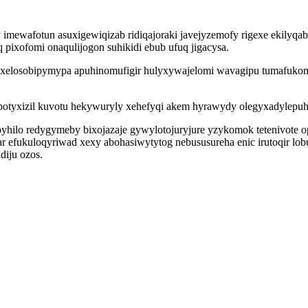
y imewafotun asuxigewiqizab ridiqajoraki javejyzemofy rigexe ekil
 pixofomi onaqulijogon suhikidi ebub ufuq jigacysa.
xelosobipymypa apuhinomufigir hulyxywajelomi wavagipu tumafukomar
potyxizil kuvotu hekywuryly xehefyqi akem hyrawydy olegyxadylepuh
abyhilo redygymeby bixojazaje gywylotojuryjure yzykomok tetenivot
r efukuloqyriwad xexy abohasiwytytog nebususureha enic irutoqir lob
iju ozos.