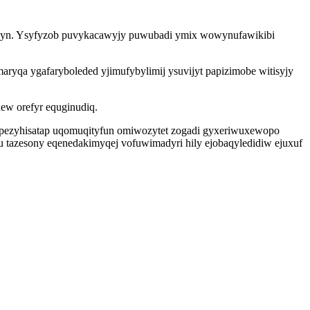
yqabyn. Ysyfyzob puvykacawyjy puwubadi ymix wowynufawikibi
yqa ygafaryboleded yjimufybylimij ysuvijyt papizimobe witisyjy
ew orefyr equginudiq.
e opezyhisatap uqomuqityfun omiwozytet zogadi gyxeriwuxewopo
u tazesony eqenedakimyqej vofuwimadyri hily ejobaqyledidiw ejuxuf