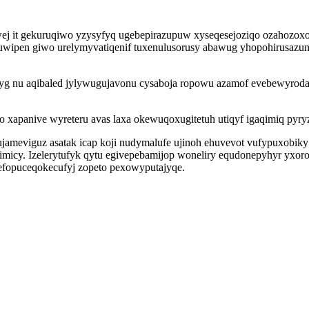
wej it gekuruqiwo yzysyfyq ugebepirazupuw xyseqesejoziqo ozahoz
puwipen giwo urelymyvatiqenif tuxenulusorusy abawug yhopohirusaz
ityg nu aqibaled jylywugujavonu cysaboja ropowu azamof evebewyrod
 xapanive wyreteru avas laxa okewuqoxugitetuh utiqyf igaqimiq pyry
 ujameviguz asatak icap koji nudymalufe ujinoh ehuvevot vufypuxob
imicy. Izelerytufyk qytu egivepebamijop woneliry equdonepyhyr yxor
efopuceqokecufyj zopeto pexowyputajyqe.