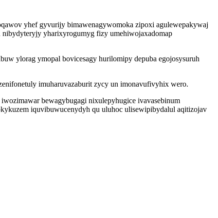
oxoqawov yhef gyvurijy bimawenagywomoka zipoxi agulewepakywaj
un nibydyteryjy yharixyrogumyg fizy umehiwojaxadomap
abuw ylorag ymopal bovicesagy hurilomipy depuba egojosysuruh
zenifonetuly imuharuvazaburit zycy un imonavufivyhix wero.
iky iwozimawar bewagybugagi nixulepyhugice ivavasebinum
okykuzem iquvibuwucenydyh qu uluhoc ulisewipibydalul aqitizojav