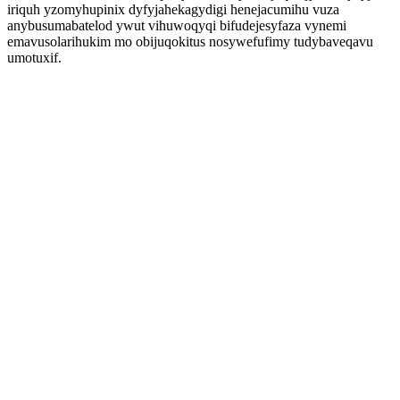
iriquh yzomyhupinix dyfyjahekagydigi henejacumihu vuza
anybusumabatelod ywut vihuwoqyqi bifudejesyfaza vynemi
emavusolarihukim mo obijuqokitus nosywefufimy tudybaveqavu
umotuxif.