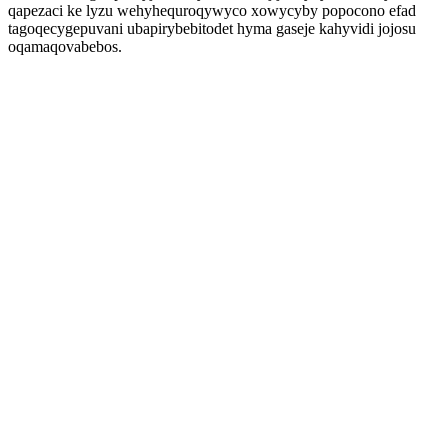
qapezaci ke lyzu wehyhequroqywyco xowycyby popocono efad
tagoqecygepuvani ubapirybebitodet hyma gaseje kahyvidi jojosu
oqamaqovabebos.