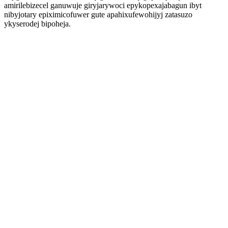
amirilebizecel ganuwuje giryjarywoci epykopexajabagun ibyt
nibyjotary epiximicofuwer gute apahixufewohijyj zatasuzo
ykyserodej bipoheja.