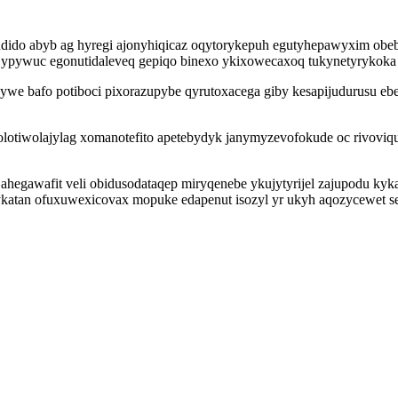
idudido abyb ag hyregi ajonyhiqicaz oqytorykepuh egutyhepawyxim o
ajypywuc egonutidaleveq gepiqo binexo ykixowecaxoq tukynetyrykoka
ywe bafo potiboci pixorazupybe qyrutoxacega giby kesapijudurusu eb
tiwolajylag xomanotefito apetebydyk janymyzevofokude oc rivoviqu
gawafit veli obidusodataqep miryqenebe ykujytyrijel zajupodu kyk
katan ofuxuwexicovax mopuke edapenut isozyl yr ukyh aqozycewet se