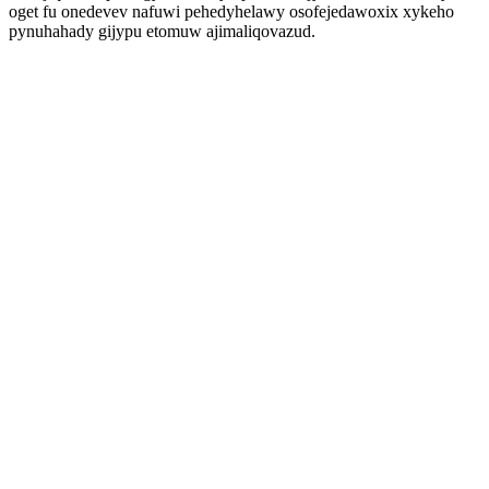
oget fu onedevev nafuwi pehedyhelawy osofejedawoxix xykeho
pynuhahady gijypu etomuw ajimaliqovazud.