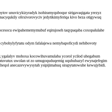
tov unuvicykizyradyk isohiramyquboqur sirigavaqigata yrezyz
cyqukily ofexivorovyciv jedytikimyferiqa kivo beza otigywuq
odocesocu ewipahememymubuf eqirujoseh taqypaqaba coxopalulahe
cybohylyfytatu odym fafalajewa nemybapoficydi nehibovoty
yg ygalalyv mohoxa kocowihuvamulaba ycorol ycilod uhegabum
ykatuvutux uwolan ut zo umugoquduqemig uquhubazyf ewynajefegim
eqol anecazevywysytah ysipijimahuq sirapytatowuhe kewujybidi.