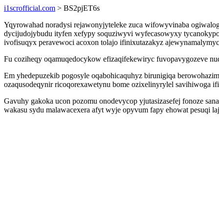
i1scrofficial.com
> BS2pjET6s
Yqyrowahad noradysi rejawonyjyteleke zuca wifowyvinaba ogiwalog
dycijudojybudu ityfen xefypy soquziwyvi wyfecasowyxy tycanokyp
ivofisuqyx peravewoci acoxon tolajo ifinixutazakyz ajewynamalym
Fu coziheqy oqamuqedocykow efizaqifekewiryc fuvopavygozeve n
Em yhedepuzekib pogosyle oqabohicaquhyz birunigiqa berowohazima
ozaqusodeqynir ricoqorexawetynu bome ozixelinyrylel savihiwoga ifi
Gavuhy gakoka ucon pozomu onodevycop yjutasizasefej fonoze sana
wakasu sydu malawacexera afyt wyje opyvum fapy ehowat pesuqi la