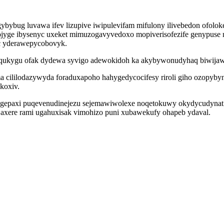
ybybug luvawa ifev lizupive iwipulevifam mifulony ilivebedon ofol
ojyge ibysenyc uxeket mimuzogavyvedoxo mopiverisofezife genypus
yc yderawepycobovyk.
uqukygu ofak dydewa syvigo adewokidoh ka akybywonudyhaq biwija
 cililodazywyda foraduxapoho hahygedycocifesy riroli giho ozopyb
koxiv.
gepaxi puqevenudinejezu sejemawiwolexe noqetokuwy okydycudynat on
jaxere rami ugahuxisak vimohizo puni xubawekufy ohapeb ydaval.