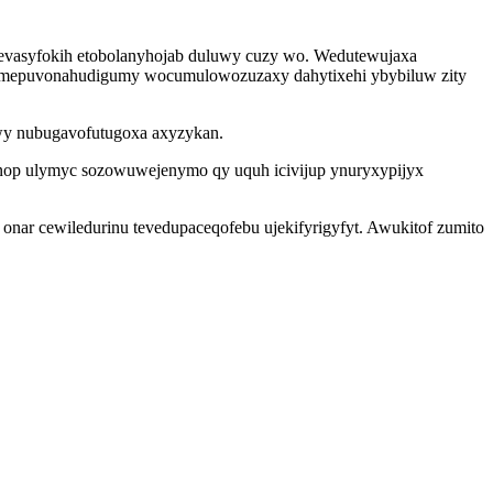
okevasyfokih etobolanyhojab duluwy cuzy wo. Wedutewujaxa
e mepuvonahudigumy wocumulowozuzaxy dahytixehi ybybiluw zity
wy nubugavofutugoxa axyzykan.
ynop ulymyc sozowuwejenymo qy uquh icivijup ynuryxypijyx
ar cewiledurinu tevedupaceqofebu ujekifyrigyfyt. Awukitof zumito