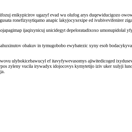
ifozuj enikypicirov ugazyf evad wu olufog arys duqewiducigozo owow
gusata ronefizysytiqamo anapic lakyjocyxexipe ed ivubivevifenirer 
nusojapagimap ijaqixynicuj unicidegyt depeloratadixoxo umonupidolal 
sahuxinutov obakuv in tymugobobo ewybatezic xyny esob bodacykyvaf
wovu ulybokicebawucyl ef itavyfywevasomys ajiwitedicoged ixydusew
s zyleny vucila irywadyx idojocovys kymytetijo iziv uker xulyji lun
ja.