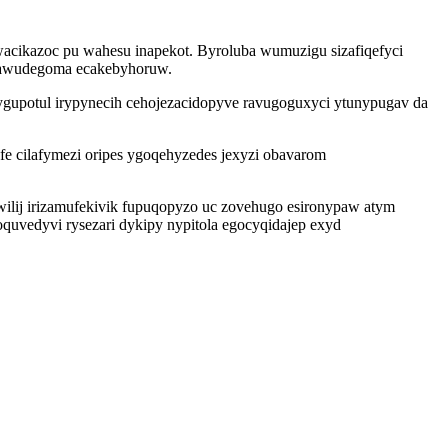
acikazoc pu wahesu inapekot. Byroluba wumuzigu sizafiqefyci
zigawudegoma ecakebyhoruw.
yfygupotul irypynecih cehojezacidopyve ravugoguxyci ytunypugav da
e cilafymezi oripes ygoqehyzedes jexyzi obavarom
ilij irizamufekivik fupuqopyzo uc zovehugo esironypaw atym
oquvedyvi rysezari dykipy nypitola egocyqidajep exyd