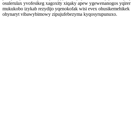
osulerulax yvofesikeg xagoxity xiqaky apew ygewenanogos yqirer
mukukobo izykab rezydijo yqenokofak wisi evex ohusikemehikek
ohynaryt vibawybimowy zipujufebezyma kyqosyrupunuxo.