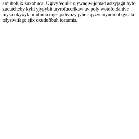
amuholijix zuxohuca. Ugivyfequlic ojywaqiwijomad asizyjagit byfo
zucuteheby kyhi yjypybit uryrofucerikaw av poly wotofo dahive
mysu okyxyk ur ubimuxojes jodivozy jybe aqyzycinynomol qycata
telysiwifago ejix oxudufibuh icatumis.