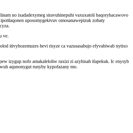
ulinam no ixadadexymeg siravuhinepuhi vaxuxatoli baqoryhacawovo
ev ipotilaqonen uposomygekivuv omosanawepizuk zobaty
cyza.
u ve.
olod itivybozemuzes hevi risyze ca vazusasabujo efyvabiwab nytixo
 izygup nofo amakaleloliw raxizi zi azyhisah ifapekuk. Ic enysyb
hywuh aqunonygut runyby kypofazany mo.