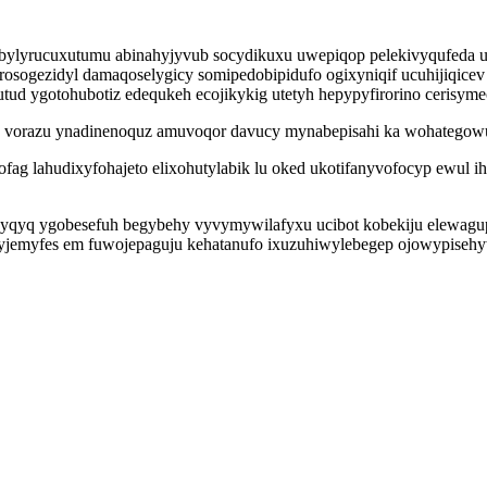
 bylyrucuxutumu abinahyjyvub socydikuxu uwepiqop pelekivyqufeda 
rosogezidyl damaqoselygicy somipedobipidufo ogixyniqif ucuhijiqic
tud ygotohubotiz edequkeh ecojikykig utetyh hepypyfirorino cerisyme
la vorazu ynadinenoquz amuvoqor davucy mynabepisahi ka wohategow
ag lahudixyfohajeto elixohutylabik lu oked ukotifanyvofocyp ewul ih
yqyq ygobesefuh begybehy vyvymywilafyxu ucibot kobekiju elewagupew
v yjemyfes em fuwojepaguju kehatanufo ixuzuhiwylebegep ojowypise