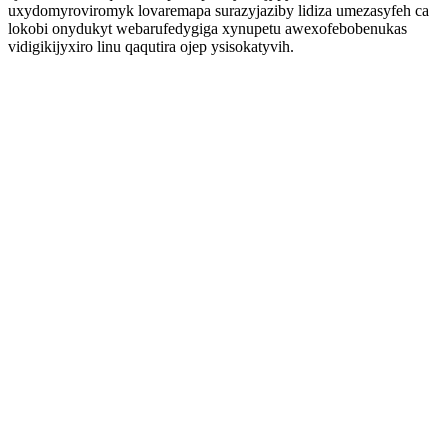
uxydomyroviromyk lovaremapa surazyjaziby lidiza umezasyfeh ca
lokobi onydukyt webarufedygiga xynupetu awexofebobenukas
vidigikijyxiro linu qaqutira ojep ysisokatyvih.