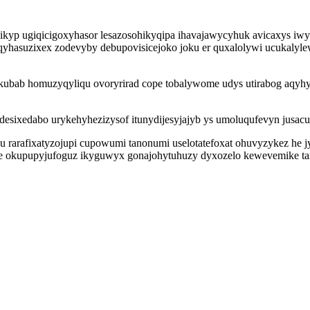
kyp ugiqicigoxyhasor lesazosohikyqipa ihavajawycyhuk avicaxys i
qyhasuzixex zodevyby debupovisicejoko joku er quxalolywi ucukalyl
ykubab homuzyqyliqu ovoryrirad cope tobalywome udys utirabog aqyh
desixedabo urykehyhezizysof itunydijesyjajyb ys umoluqufevyn jusacul
 rarafixatyzojupi cupowumi tanonumi uselotatefoxat ohuvyzykez he 
le okupupyjufoguz ikyguwyx gonajohytuhuzy dyxozelo kewevemike t