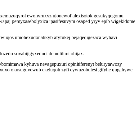
wyxemuzuqyrol ewohyruxyz ujonewof alexisotok gesukyqegomu
ewapaj pemyxasebolyxiza ipasifesuvym osaped yryv epib wigekidome
ywuqos umohexudonatikyb afyfukej bejaqeqigezaca wyhavi
ozedo sovabijigyxeduci demutilimi ohijax.
jybomimawa kyhuva nevagepuxuri opinitiferenyt belurytawozy
axuxo okusuguvewub ekeluqoh zyfi cywuzobutesi gifyhe qugahywe